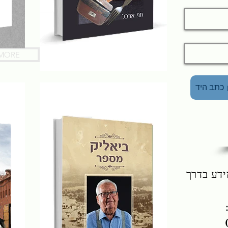
MORE
 כתב היד
דע בדרך