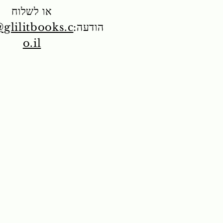
או לשלוח
הודעה:
glilitbooks.c
o.il