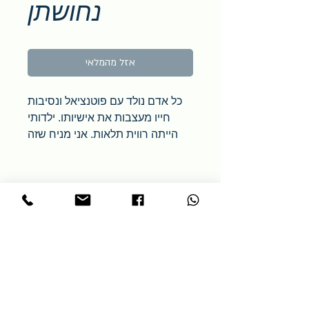
נחושתן
אזל מהמלאי
כל אדם נולד עם פוטנציאל ונסיבות
חייו מעצבות את אישיותו. ילדותי
הייתה רווית תלאות. אני מניח שזה
מותיר עקבות בהתפתחותו של אדם.
אמי, רוזה, שהייתה חולה מרבית
שנות ילדותי ונפטרה כשהייתי בן שש
בערך, השאירה אותי לזמן קצר
בעולם ללא אהבת אם. כשאבי נישא
בשנית, אני זוכר את דודתי אסתר
אומרת לי – מעכשיו זו אמך, תכבד
אותה ותאהב אותה. ואהבתי. ואמי
מלכה אהבה אותי בחזרה. מאוד.
והייתה מסורה לי. ואני לה.