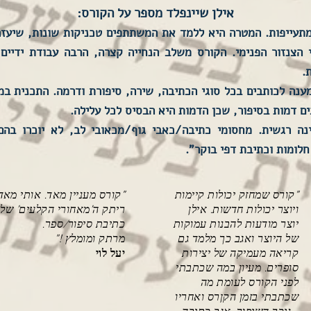
אילן שיינפלד מספר על הקורס:
מתעייפות. המטרה היא ללמד את המשתתפים טכניקות שונות, שיעז
י הצנזור הפנימי. הקורס משלב הנחייה קצרה, הרבה עבודת ידיי
.
נה לכותבים בכל סוגי הכתיבה, שירה, סיפורת ודרמה. התכנית במ
ים דמות בסיפור, שכן הדמות היא הבסיס לכל עלילה.
חינה רגשית. מחסומי כתיבה/כאבי גוף/מכאובי לב, לא יוכרו בה
חלומות וכתיבת דפי בוקר".
"קורס שמחזק יכולות קיימות
"קורס מעניין מאד. אותי מאד
ויוצר יכולות חדשות. אילן
ריתק ה'מאחורי הקלעים' של
יוצר מודעות להבנות עמוקות
כתיבת סיפור/ספר.
של היוצר ואגב כך מלמד גם
מרתק ומומלץ !"
קריאה מעמיקה של יצירות
יעל לוי
סופרים. מעיון במה שכתבתי
לפני הקורס לעומת מה
שכתבתי בזמן הקןרס ואחריו