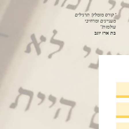
"קורס מומלץ! תרגילים
מעניינים ומרחיבי
עולמות!"
בת ארז יוגב