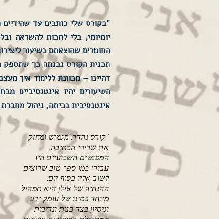
"בקורס שלי כותבים עד שהידיים 
יומיומי, בלי לחכות להשראה ובל
החומרים שהוצאתם בשיעור ליצירות
תכנית הקורס נבנתה כך שתספק מע
דהיינו – מכוונת ללימוד איך מעצב
השיעורים יהיו אינטנסיביים מב
אינטנסיבית בכיתה, ניהול מחברת 
"קורס נהדר. מגמיש ומחזק
את שרירי הכתיבה.
המפגשים השבועיים היו
עבורי כמו ספר טוב שרוצים
לשוב אליו בסוף יום.
ההנחיה של אילן היא תמהיל
מיוחד במינו של עומק ידע
וניסיון בצד כנות ונדיבות