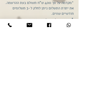
*מקדמה על סך 400 ש"ח תשולם בעת ההרשמה.
את יתרת התשלום ניתן לחלק ל-3 תשלומים
חודשיים שווים.
*
במקרה של ביטול הרשמה עד התאריך
8.12.20, המקדמה תוחזר בניכוי 50 ש"ח דמי
טיפול.
* במקרה של ביטול לאחר 8.12.20 - אין החזר
של המקדמה.
למי מיועדת הסדנה? לאנשים שהחלו או
רוצים להתחיל לכתוב את סיפור חייהם
או את סיפור חייו של אדם אחר
ומתעניינים בכתיבה היסטורית.
כמות המשתתפים מוגבלת, מהרו
להירשם כדי להבטיח את מקומכם.
ארנון
הוא עיתונאי, עורך, מחבר ביוגרפיות