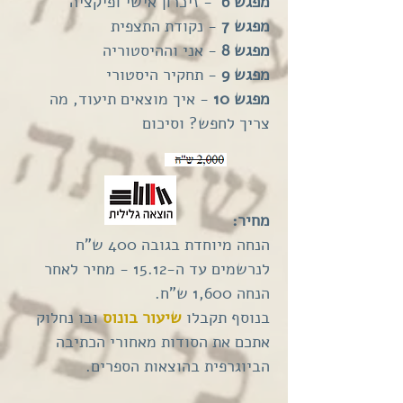
מפגש 6
- זיכרון אישי ופיקציה
מפגש 7
- נקודת התצפית
מפגש 8
- אני וההיסטוריה
מפגש 9
- תחקיר היסטורי
מפגש 10
- איך מוצאים תיעוד, מה
צריך לחפש? וסיכום
מחיר:
הנחה מיוחדת בגובה 400 ש"ח
לנרשמים עד ה-15.12 - מחיר לאחר
הנחה 1,600 ש"ח.
בנוסף תקבלו
שיעור בונוס
ובו נחלוק
אתכם את הסודות מאחורי הכתיבה
הביוגרפית בהוצאות הספרים.