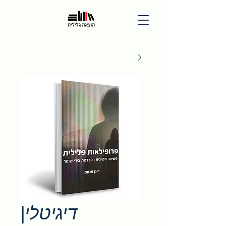
דיגיטלי|