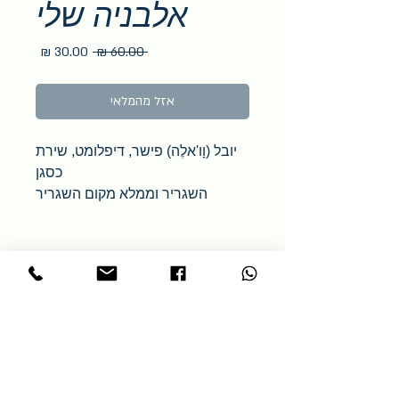
אלבניה שלי
מחיר
מחיר
 ‏60.00 ‏₪ 
רגיל
מבצע
אזל מהמלאי
יובל (וָו'אלֶה) פישר, דיפלומט, שירת
כסגן
השגריר וממלא מקום השגריר
באלבניה
ובוסניה הרצגובינה. במסגרת
תפקידו, יזם
הקמת כיכר על שם הנשיא שמעון
פרס
בטירנה, פתח לראשונה כיתת לימוד
לשפה
העברית באוניברסיטת טירנה וקרן
ידידות