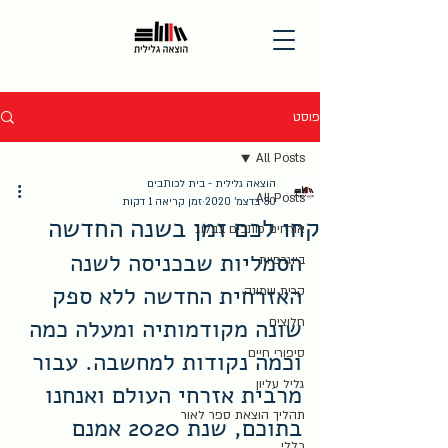
פוסט
All Posts
הוצאה גלילית - בית לכותבים
All Posts
30 בדצמ׳ 2020
זמן קריאה 1 דקות
קחו לכם זמן בשנה החדשה
אורחים כותבים בבלוג
הסמליות שבכניסה לשנה 
ביוגרפיות
האזרחית החדשה ללא ספק 
קרית שמונה
שונה מקודמותיה ומעלה כמה 
חלוצים
סיפורי חיים
וכמה נקודות למחשבה. עבור 
גליל עליון
מרבית אזרחי העולם ואנחנו 
תהליך הוצאת ספר לאור
בתוכם, שנת 2020 אמנם 
כללי