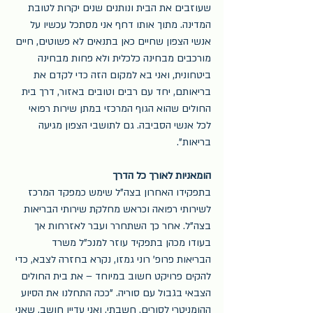
שעוזבים את הבית ונותנים שנים יקרות לטובת 
המדינה. מתוך אותו דחף אני מסתכל עכשיו על 
אנשי הצפון שחיים כאן בתנאים לא פשוטים, חיים 
מורכבים מבחינה כלכלית ולא פחות מבחינה 
ביטחונית, ואני בא למקום הזה כדי לקדם את 
בריאותם, יחד עם רבים וטובים באזור, דרך בית 
החולים שהוא הגוף המרכזי במתן שירות רפואי 
לכל אנשי הסביבה. גם לתושבי הצפון מגיעה 
בריאות".
הומאניות לאורך כל הדרך
בתפקידו האחרון בצה"ל שימש כמפקד המרכז 
לשירותי רפואה וכראש מחלקת שירותי הבריאות 
בצה"ל. אחר כך השתחרר ועבר לאזרחות אך 
בעודו מכהן בתפקיד עוזר למנכ"ל משרד 
הבריאות פרופ' רוני גמזו, נקרא בחזרה לצבא, כדי 
להקים פרויקט חשוב במיוחד – את בית החולים 
הצבאי בגבול עם סוריה. "ככה התחלנו את הסיוע 
ההומניטרי לסורים. חשבתי, ואני עדיין חושב, שאני 