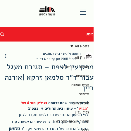
פוסט
All Posts
הוצאה גלילית - בית לכותבים
All Posts
11 בספט׳ 2015
זמן קריאה 4 דקות
מפקיעין לצפת – סגירת מעגל
אורחים כותבים בבלוג
עבור ד״ר סלמאן זרקא |אורנה
ביוגרפיות
ריין
קרית שמונה
חלוצים
(מתוך כתבה שהתפרסמה 
בגיליון מס׳ 6 של 
סיפורי חיים
״מגזיו
״ – עיתון בית החולים זיו בצפת)
גליל עליון
לפי השעון הבנתי שכבר גלשנו מעבר לזמן 
תהליך הוצאת ספר לאור
שהוקצב לריאיון. היתה זו פגישתי הראשונה עם 
המנהל החדש של המרכז הרפואי זיו, ד"ר 
סלמאן 
כללי