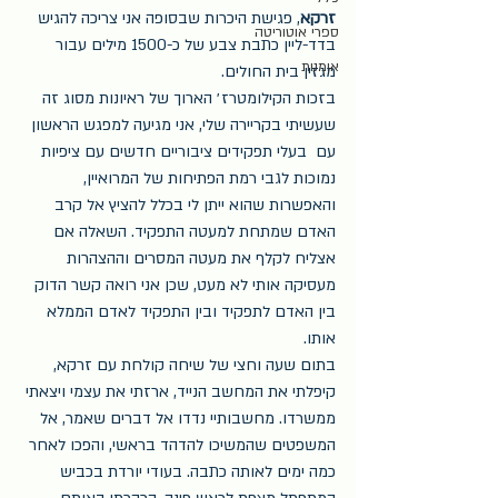
זרקא
, פגישת היכרות שבסופה אני צריכה להגיש 
ספרי אוטוריטה
בדד-ליין כתבת צבע של כ-1500 מילים עבור 
אומנות
מגזין בית החולים.
בזכות הקילומטרז׳ הארוך של ראיונות מסוג זה 
שעשיתי בקריירה שלי, אני מגיעה למפגש הראשון 
עם  בעלי תפקידים ציבוריים חדשים עם ציפיות 
נמוכות לגבי רמת הפתיחות של המרואיין, 
והאפשרות שהוא ייתן לי בכלל להציץ אל קרב 
האדם שמתחת למעטה התפקיד. השאלה אם 
אצליח לקלף את מעטה המסרים וההצהרות 
מעסיקה אותי לא מעט, שכן אני רואה קשר הדוק 
בין האדם לתפקיד ובין התפקיד לאדם הממלא 
אותו.
בתום שעה וחצי של שיחה קולחת עם זרקא, 
קיפלתי את המחשב הנייד, ארזתי את עצמי ויצאתי 
ממשרדו. מחשבותיי נדדו אל דברים שאמר, אל 
המשפטים שהמשיכו להדהד בראשי, והפכו לאחר 
כמה ימים לאותה כתבה. בעודי יורדת בכביש 