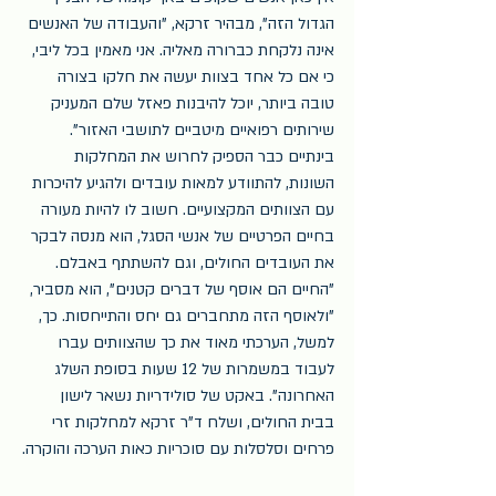
הגדול הזה", מבהיר זרקא, "והעבודה של האנשים 
אינה נלקחת כברורה מאליה. אני מאמין בכל ליבי, 
כי אם כל אחד בצוות יעשה את חלקו בצורה 
טובה ביותר, יוכל להיבנות פאזל שלם המעניק 
שירותים רפואיים מיטביים לתושבי האזור". 
בינתיים כבר הספיק לחרוש את המחלקות 
השונות, להתוודע למאות עובדים ולהגיע להיכרות 
עם הצוותים המקצועיים. חשוב לו להיות מעורה 
בחיים הפרטיים של אנשי הסגל, הוא מנסה לבקר 
את העובדים החולים, וגם להשתתף באבלם. 
"החיים הם אוסף של דברים קטנים", הוא מסביר, 
"ולאוסף הזה מתחברים גם יחס והתייחסות. כך, 
למשל, הערכתי מאוד את כך שהצוותים עברו 
לעבוד במשמרות של 12 שעות בסופת השלג 
האחרונה". באקט של סולידריות נשאר לישון 
בבית החולים, ושלח ד"ר זרקא למחלקות זרי 
פרחים וסלסלות עם סוכריות כאות הערכה והוקרה.