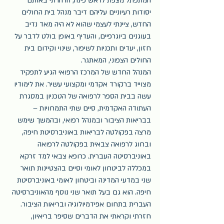
המתפתל מצפת לראש פינה, הרהרתי באותם 
יסודות רעיוניים עליהם דיבר מנהל בית החולים 
החדש, ציינתי לעצמי שהוא לא היה מאד נדיב 
בעוגנים ביוגרפיים, והעדיף באופן בולט לדבר על 
חזון, יעדים ותכניות לשיפור, שינוי וקידום בית 
החולים הצפוני, המאתגר.
המנהל החדש של המרכז הרפואי הגיע לתפקיד 
מצוייד ברקורד אקדמי ומקצועי עשיר. את לימודיו 
עשה בבית הספר לרפואה של הטכניון במסגרת 
העתודה האקדמית, סיים שתי התמחויות – 
בבריאות הציבור ובמנהל רפואי, ובהמשך שימש 
מרצה בפקולטה לבריאות באוניברסיטת חיפה, 
ובחוג לרפואה צבאית בפקולטה לרפואה 
באוניברסיטה העברית. כרופא צבאי למד זרקא 
במכללה לביטחון לאומי וסיים בהצטיינות תואר 
שני במדעי המדינה וביטחון לאומי באוניברסיטת 
חיפה. הוא גם בעל תואר שני נוסף מהאוניברסיטה 
העברית בתחום אפידמיולוגיה ובריאות הציבור.
חזרתי וקראתי את הדברים שסיפר בריאיון, 