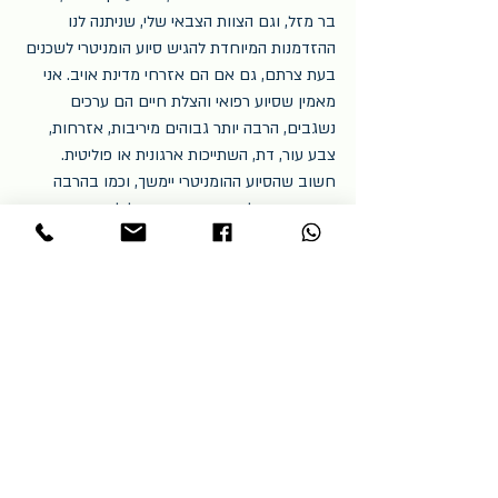
בר מזל, וגם הצוות הצבאי שלי, שניתנה לנו 
ההזדמנות המיוחדת להגיש סיוע הומניטרי לשכנים 
בעת צרתם, גם אם הם אזרחי מדינת אויב. אני 
מאמין שסיוע רפואי והצלת חיים הם ערכים 
נשגבים, הרבה יותר גבוהים מיריבות, אזרחות, 
צבע עור, דת, השתייכות ארגונית או פוליטית. 
חשוב שהסיוע ההומניטרי יימשך, וכמו בהרבה 
דברים – יש לדבר הזה פוטנציאל לעתיד טוב יותר 
באזורנו מוכה המלחמות והיריבויות".
חלפו כמעט עשרה חודשים מאז מונה לתפקיד, 
ועדין הכל טרי וחדש, כשאני מבקשת ממנו 
בשיחה שיאמר כמה מילים אחרונות לסיכום, הוא 
חוזר אל תפיסתו ההומנית ואל שאיפותיו כמנהל, 
"מערכת בריאות זה אנשים, ואני פוגש כאן אנשים 
טובים, אנשים שיש להם רצון טוב לעשות טוב 
לאוכלוסייה. בדרגי ההנהלה, המטה ומנהלי 
המחלקות, אני פוגש אנשים ותיקים לצד חדשים 
ומה שמאפיין את כולם זה צימאון ורעב לשנות 