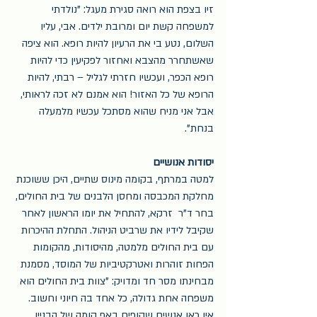
זיו בצפת הוא רואה סגירת מעגל: "נולדתי 
למשפחה קשת יום ומרובת ילדים. אבי, עליו 
השלום, נטע בי את הרעיון להיות רופא. הוא ציפה 
שאשתחרר מהצבא ואחזור לפקיעין כדי להיות 
רופא הכפר, ועכשיו חזרתי לגליל – רבתי, להיות 
הרופא של כל האזור! הוא אמנם לא זכה לראותי, 
אבל אני מניח שהוא מסתכל עכשיו מלמעלה 
בנחת".
יסודות אנושיים
למטה במרתף, בקומה מינוס שתיים, היכן ששוכנת 
מחלקת המכבסה ומחסן הלבנים של בית החולים, 
בחר ד"ר  זרקא, להתחיל את יומו הראשון לאחר 
שקיבל לידיו את שרביט הניהול. התחלת ההיכרות 
עם בית החולים מלמטה, מהיסודות, מהקומות 
הפחות זוהרות ואטרקטיביות של המוסד, מסמנת 
מבחינתו מסר חד ומדויק: "צוות בית החולים הוא 
משפחה אחת גדולה, כל אחד בה חיוני וחשוב. 
אין כאן אנשים שקופים באף קומה של הבניין 