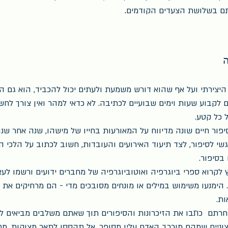
ם בשלושת הצעדים הקודמים
.
צירתי ועל אף שהוא דורש משמעת ולעתים יכול להכביד, הוא גם ה
ים לקבוע שעות וימים שבועיים לכתיבה. לא כדאי למהר ואין צורך לחש
כל קטע. 
סיפור חיים שונה מדיווח על המאורעות בחייו של מישהו, שנה אחר שנ
שי לסיפור, לצד תיעוד האירועים והעובדות, חשוב לכתוב על הלכי 
בסיפור.  
 לקרוא ספרי ביוגרפיה ואוטוביוגרפיה של מחברים ידועים ורשמו לעצ
מנעו משימוש במילים או מונחים מסובכים מדי - הם מרחיקים את
ות. 
תם  כתבו את הזיכרונות והסיפורים תוך שאתם משלבים מביאים ליד
צוניים שמהם מורכב האדם עליו מסופר. אל תהססו לתאר מצוקות, מח