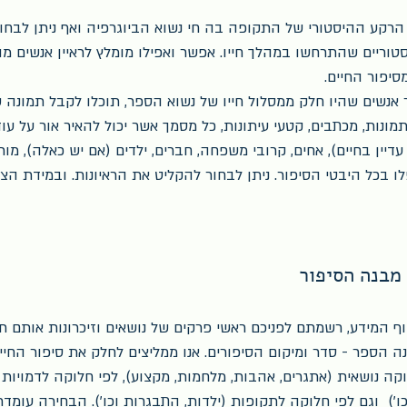
 הרקע ההיסטורי של התקופה בה חי נשוא הביוגרפיה ואף ניתן לבחו
סטוריים שהתרחשו במהלך חייו. אפשר ואפילו מומלץ לראיין אנשים מ
סיפור החיים. 
 אנשים שהיו חלק ממסלול חייו של נשוא הספר, תוכלו לקבל תמונה 
ונות, מכתבים, קטעי עיתונות, כל מסמך אשר יכול להאיר אור על עוד 
יין בחיים), אחים, קרובי משפחה, חברים, ילדים (אם יש כאלה), מורי
ו בכל היבטי הסיפור. ניתן לבחור להקליט את הראיונות. ובמידת הצור
 מבנה הסיפור
המידע, רשמתם לפניכם ראשי פרקים של נושאים וזיכרונות אותם ת
 הספר - סדר ומיקום הסיפורים. אנו ממליצים לחלק את סיפור החיי
וקה נושאית (אתגרים, אהבות, מלחמות, מקצוע), לפי חלוקה לדמויות 
ו')  וגם לפי חלוקה לתקופות (ילדות, התבגרות וכו'). הבחירה עומדת 