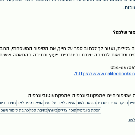
ובות.  
פור שלכם?
אה גלילית, נעזור לך לכתוב ספר על חייך, את הסיפור המשפחתי, החב
סים וסדנאות לכתיבה יוצרת וביוגרפית, ייעוץ וכתיבה בהתאמה אישית 
054-6470427
https://www.galileebooks.co.
ה
#סיפוריחיים
#הפקתביוגרפיה
#הפקתאוטוביוגרפיה
יים
הפקת ספר ביוגרפיה
הוצאה לאור
הוצאה לאור של ספר
הוצאת ספר לאור
כתיבת ביוג
הפקת ביוגרפיה
סופר צללים
ביוגרף
כתיבת ספר
כתיבת סיפור משפח
אור