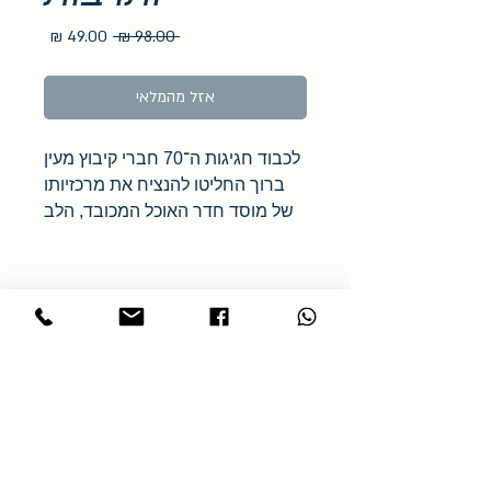
מחיר
מחיר
 ‏98.00 ‏₪ 
רגיל
מבצע
אזל מהמלאי
לכבוד חגיגות ה־70 חברי קיבוץ מעין
ברוך החליטו להנציח את מרכזיותו
של מוסד חדר האוכל המכובד, הלב
החי והפועם של הקיבוץ מאז
הקמתו. הספר מהווה מסמך מרתק
המתאר את החיים התוססים במקום,
האנקדוטות הקשורות אליו וסיפורי
החגים והמועדים, הכל מתובל
בתמונות ארכיון נדירות ומתכונים
אייקונים של חברי הקיבוץ.