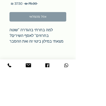
מחיר
מחיר
 ‏75.00 ‏₪ 
רגיל
מבצע
אזל מהמלאי
למה בחרתי בהגדרה "שוטה
בחרוזים" לאסף השירים?
מצאתי במילון
ביטוי זה ואת ההסבר
שלו –
"כינוי הלצי לכותב שירים
גרועים שאין בהם רוח שירה אמיתית,
אלא חרזנות גרידא"
. לא היית מגדיר
את כל יצירתי כ"שירים גרועים", אך
בהחלט יש בהם קריצה, תוך שימוש
בחרוזים.
אז איך הכול התחיל?
שנים רבות עסקתי בחריזה. בעיקר
ברכות מחורזות לחגיגות ולבעלי
שמחה, שהתאפיינו בחריזה של שמם