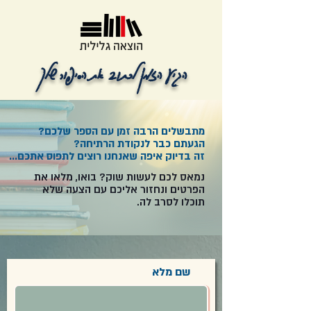
הג
י
ע
הזמן לכת
וב
את
הסיפור שלך
מתבשלים הרבה זמן עם הספר שלכם?
הגעתם כבר לנקודת הרתיחה?
זה בדיוק איפה שאנחנו רוצים לתפוס אתכם...
נמאס לכם לעשות שוק? בואו, מלאו את
הפרטים ונחזור אליכם עם הצעה שלא
תוכלו לסרב לה.
שם מלא