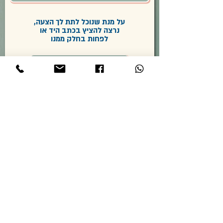
על מנת שנוכל לתת לך הצעה,
נרצה להציץ בכתב היד או
לפחות בחלק ממנו
צירוף הקובץ
Upload supported file (Max 15MB)
שלח/י
מעדיפים להעביר לנו את