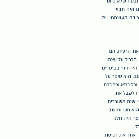
בטח שלא כוונו 
 היה חבוי 
יכה גופנית, למסע הפרידה העוצמתי של 
את הרעיון, הם 
 הכריז על עצמו 
יה רווי בביטויים 
ב. הוא סיפר על 
 וכסבתא וכחברת 
יו לקבל את 
 ישנם משוררים 
וא חש וחושב. 
פר היה חלק 
.
 אחד את גסיסת 