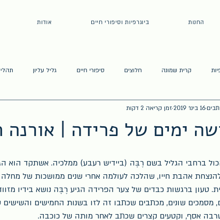
החנות
ביוגרפיות וסיפורי חיים
אודות
יות
קרית שמונה
חלוצים
סיפורי חיים
גליל עליון
תהליך
תבים
16 בינו׳ 2019
זמן קריאה 2 דקות
ה ימים של פרידה | אורנה רי
ל ברחבי הגליל בשם רֶבֶּה (ביידיש רעבע) ממלכיה. אשתקד הוא הגיע
להנצחת אהבת חייו, שהלכה לעולמה אחרי שנים ממושכות של מחלה
-בית. טעון ברגשות כבדים של צער הפרידה הגיע רֶבֶּה נושא בידיו מזו
, מסמכים שונים, מכתבים שכתבו זה לזו בשנות החמישים והשישים 
רבה אסף, וקטעים קצרים שכתב לאחר מותה של כוכבה.