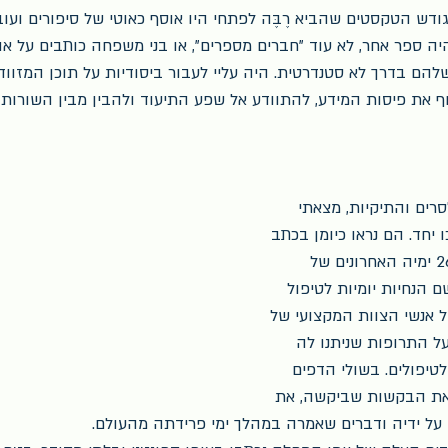
דש הטקסטים שהביא רֶבֶּה לפתחי היו אוסף כאוטי של סיפורים ועובדות
ה ספר אחר, לא עוד "חברים מספרים", או בני משפחה כותבים על 
הם בדרך לא סטנדרטית. היה עליי לעבור ביסודיות על תוכן המזווד
 את פיסות המידע, להתוודע אל שפע התיעוד ולהבין מבין השורות 
רים והתיקיות, מצאתי 
יחד. הם נראו כיומן בכתב 
יד נשי, בין דפיו התנהלו 26 ימיה האחרונים של 
 הנחיות יומיות לטיפול 
ל אנשי הצוות המקצועי של 
 על התרופות שניתנו לה 
לטיפולים. בשולי הדפים 
את הבקשות שביקשה, את 
על ידיה ודברים שאמרה במהלך ימי פרידתה מהעולם.