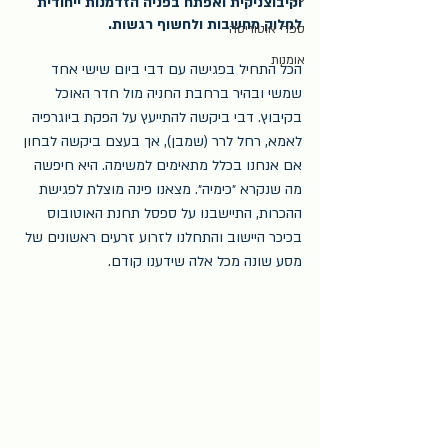
וקיבוצניקית ואפתח בפניה הזדמנות ייחודית 
לחלוק מחשבות ולחשוף רגשות.
ספרי אוטוריטה
אומנות
הכל התחיל בפגישה עם דבי ביום שישי אחד 
שמשי ובהיר ברחבת החניה מול חדר האוכל 
בקיבוץ. דבי ביקשה להתייעץ על הפקת ביוגרפיה 
לאמא, רחל לרר (שמבן), אך בעצם ביקשה לבחון 
אם אנחנו בכלל מתאימים למשימה. היא חיפשה 
מה שנקרא ״כימיה״. מצאנו פינה מוצלת לפגישת 
ההכרות, התיישבנו על ספסל תחנת האוטובוס 
בכיכר היישוב והתחלנו לזרוע זרעים ראשונים של 
מסע שונה מכל אלה שידענו קודם.