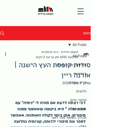
פוסט
All Posts
הוצאה גלילית - בית לכותבים
All Posts
25 באוג׳ 2015
זמן קריאה 2 דקות
סודות קופסת העץ הישנה |
אורחים כותבים בבלוג
אורנה ריין
ביוגרפיות
קרית שמונה
עודכן:
7 בנוב׳ 2020
חלוצים
סיפורי חיים
דבי רצתה לדעת אם תהיה לי ״כימיה״ עם 
אמא שלה * היא ביקשה שאאסוף ממנה 
גליל עליון
סיפורים, אתן ביטוי לקולה האותנטי, אאפשר 
תהליך הוצאת ספר לאור
לספר את סיפורי ילדותה, קורותיה כחלוצה 
כללי