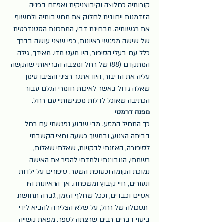
קורותיה כחלוצה וקיבוצניקית ואפתח בפניה 
הזדמנות ייחודית לחלוק את מחשבותיה ולחשוף 
את רגשותיה. מבחינת דבי, המתכונת הסטנדרטית 
של שישה מפגשי ראיונות, כפי שאני עושה בדרך 
כלל עם בעלי הסיפור, היו מעט מדי. מאידך, גילה 
המתקדם (88) של רחל ומצבה הבריאותי שהקשה 
עליה את הדיבור, היוו אתגר רציני והציבו סימן 
שאלה גדול באשר לאיכות חומרי הגלם עבור 
הכתיבה שאוכל לדלות מפגישותיי עם רחל.
מפנה דרמטי
כך התחיל המסע. מדי שבוע נפגשתי עם רחל 
בביתה הצנוע, ובמשך כשעה וחצי הקשבתי 
לסיפורה, האזנתי לדקויות, שאלתי שאלות, 
רשמתי, התבוננתי ולמדתי להכיר את האישה 
נמוכת הקומה וכסופת השער. סיפורים על ילדות 
ונעורים, חיי קיבוץ ומשפחה. אך הראיונות היו 
אטיים וכבדים, וככל שחלף הזמן, גברה תחושת 
 תסכולה של רחל, על שלא הצליחה להביא לידי 
ביטוי דברים רבים שרצתה לספר, מפאת קשייה 