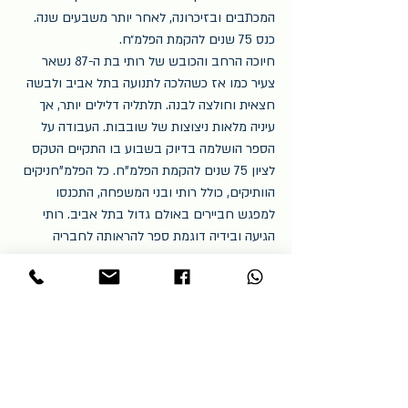
המכתבים ובזיכרונה, לאחר יותר משבעים שנה.
כנס 75 שנים להקמת הפלמ״ח.
חיוכה הרחב והכובש של רותי בת ה-87 נשאר 
צעיר כמו אז כשהלכה לתנועה בתל אביב ולבשה 
חצאית וחולצה לבנה. תלתליה דלילים יותר, אך 
עיניה מלאות ניצוצות של שובבות. העבודה על 
הספר הושלמה בדיוק בשבוע בו התקיים הטקס 
לציון 75 שנים להקמת הפלמ"ח. כל הפלמ"חניקים 
הוותיקים, כולל רותי ובני המשפחה, התכנסו 
למפגש חביירים באולם גדול בתל אביב. רותי 
הגיעה ובידיה דוגמת ספר להראותה לחבריה 
משכבר הימים. את הספר היא נשאה בחיקה, 
מחבקת אותו כמו שמחבקים חבר, מתקשה 
לעצור את רעידות ההתרגשות.
כתיבת ביוגרפיה
כתיבת סיפור חיים
הפקת ספר ביוגרפיה
הוצאה לאור
הוצאה לאור של ספר
הוצאת ספר לאור
כתיבת ביוגרפיות
כתיבת סיפורי חיים
הפקת ביוגרפיה
הפקת ספר
סופר צללים
ביוגרף
כתיבת ספר
פלמ"ח
יום העצמאות
מלחמת השחרור