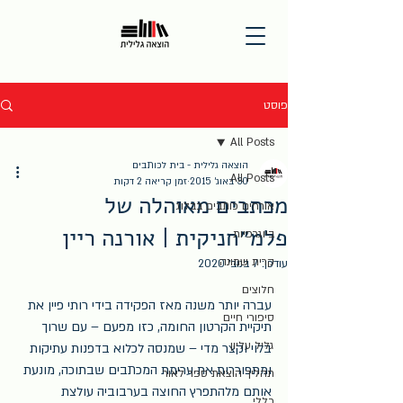
פוסט
All Posts
הוצאה גלילית - בית לכותבים
All Posts
30 באוג׳ 2015
זמן קריאה 2 דקות
מכתבים מאוהלה של
אורחים כותבים בבלוג
פלמ״חניקית | אורנה ריין
ביוגרפיות
קרית שמונה
עודכן:
7 בנוב׳ 2020
חלוצים
עברה יותר משנה מאז הפקידה בידי רותי פיין את 
סיפורי חיים
תיקיית הקרטון החומה, כזו מפעם – עם שרוך 
גליל עליון
בלוי וקצר מדי – שמנסה לכלוא בדפנות עתיקות 
ומתפוררות את ערימת המכתבים שבתוכה, מונעת 
תהליך הוצאת ספר לאור
אותם מלהתפרץ החוצה בערבוביה עולצת 
כללי