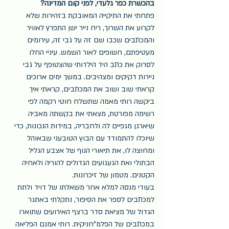
בהכשרת כפר גלעדי, לפני קום המדינה?
פתחתי את התיקייה המאובקת בזהירות שלא 
לקרוע את השרוך, ריח נייר ישן התפרץ לאוויר 
והמכתבים שכבו שם זה על גבי זה, עירומים 
מעטיפתם, חשופים לאור השמש. עיניי החלו 
לסרוק את כתב היד הילדותי שהצטופף על גבי 
ניירות דקיקים ומצהיבים. במשך ימים ארוכים 
קראתי שוב ושוב את המכתבים, קראתי איך 
ביקשה רותי מאמה שתשלח חוטי רקמה לפי 
רשימה מפורטת, מצאתי את בקשתה מאביה 
שיארגן מגפיים לה ולחבריה, במידות הנכונות, כדי 
שיוכלו להתמודד עם הבוץ הטובעני שבאוהל 
ומחוצה לו, את תיאורי הנוף של אצבע הגליל 
הבתולי ואת הגעגועים הגדולים להוריה ולאחיה 
הקטנים. מטמון של זיכרונות.
בעודי מנסה למלא אחר משאלתו של דויד ולתת 
למכתבים לספר את הסיפור, נתקלתי באתגר 
הגדול של מציאת סדר ברצף האירועים שתוארו 
במכתבים של הפלמ"חניקית. רותי אמנם הפליאה 