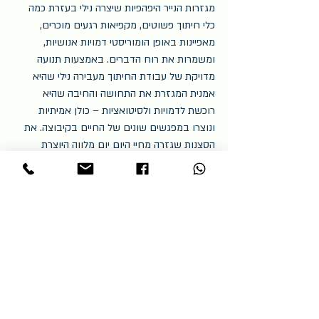
מגזרות הנייר היפהפיות שיצרה נילי בעזרת כמה 
כלי חיתוך פשוטים, מקפיאות רגעים מוכרים, 
מאפיינות באופן הומוריסטי דמויות אנושיות, 
ומשמרות את רוח הדברים. באמצעות תנועה 
מדויקת של עבודת החיתוך מעבירה נילי שהיא 
אמנית המגזרת את התחושה והחיבה שהיא 
רוכשת לדמויות ולסיטואציות – כולן אמיתיות 
ונוצרו במפגשים שונים של החיים בקיבוצה. את 
הסצנות שגזרה מחיי היום יום מלווה היוצרת 
בחרוזים שהוסיפה בשפה קולחת, עולצת אך גם 
עוקצת. תובנות של מבט לאחור הנובעות 
מהתבוננותה של המחברת על החיים מעמדת 
משקיפה, רושמת ומתעדת. 
#אמנות
#מגזרות_נייר
#קיבוץ
#ספר_ביכורים
#שירה