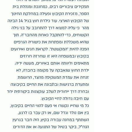
תפקידים ציבוריים רבים, כמחנכת ומנהלת בית 
הספר, מזכירת הקיבוץ ופעילה במחלקת החינוך 
של הקיבוץ הארצי. עוד כילדת חוץ בגיל 14 הבינה 
מהר  כי עליה למצוא דרך להתחבב על בני גילה 
הקשוחים, כדי להתקבל כאחת מהחבר׳ה. תוך 
שהיא משכללת ומפתחת את כישוריה הגרפיים 
הפכה להיות ״המקשטת״. לקראת חגים ואירועים 
בקיבוץ ובמשפחה היא זו שחרזה חרוזים 
מתאימים וליוותה אותם באיורים, מעשה ידיה. 
ילדת החוץ שנאבקה על מקומה בחברה, לא 
זנחה את עמדת המשקיפה מהצד, הרושמת 
ומתעדת ברגישות ובתבונה את החיים בקיבוצה 
ובחרה דרך ייחודית לשלב עוקצנות ביקורתית יחד 
עם חיבה גדולה לחיי הקיבוץ.
כל מי שחייו נקשרו אי פעם להווי החיים בקיבוץ, 
בין אם נולד וגדל שם, או רק עבר בו לרגע, 
השתתף במחנה עבודה בקיץ, היה חבר בגרעין 
הנח"ל, ביקר בטיול של התנועה או את הדודים 