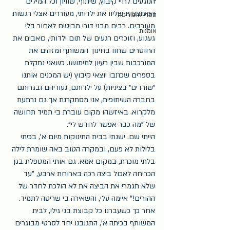
הנוגעים לחיי קיבוץ, שיתוף, שוויון וכל המילים 
המפוצצות שליוו את ילדותי, מעוררים אצלי רגשות 
ספרי אוטוריטה
מעורבים. רבים מבני דורי מביטים לאחור בלי 
אומנות
געגוע, וזוכרים רגעים של תום ילדותי, כואבים את 
החוסרים שחוו בחינוך המשותף ומזהים את 
המורכבות שבין רעיון למימושו. כשאני נתקלת 
בספרים שכתבו יוצאי קיבוץ (יש המכנים אותנו 
״שורדים״ בציניות) על ילדותם, נעוריהם ובגרותם 
בחברה השיתופית, אני מסתקרנת אך גם נרתעת 
מלקרוא. באיזשהו מקום עוברת בי תמיד תחושה 
של "מה כבר אפשר לחדש לי".
הייתי שם. ישנתי בבית התינוקות מיום א', בכיתי 
בלילות לא פעם, ובמקרה הטוב באה שומרת לילה 
בלתי מוכרת, במקום אמא. גם אותי המטפלת בגן 
הכריחה לאכול ביצה רכה בארוחת ארבע, "עד 
שלא תגמרי את הביצה את לא הולכת לחדר של 
ההורים!" איימה עלי, והשאירה בי שריטה לתמיד. 
אחר כך כשעברנו כל קבוצת בני גילי, לבית 
המשותף בכיתה א', התגנבנו יחד לסרטי מבוגרים 