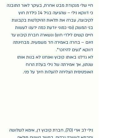
חיי שלי מנקודת מבט אחרת, בעיקר לאור התובנה 
כי דווקא נילי – שהגיעה בגיל 14 כילדת חוץ 
לקיבוצה, עברה את תלאות ההיקלטות בקבוצת 
בני המשק (ומי כמוני יודעת כמה ידענו לעשות 
חיים קשים לילדי חוץ) ונשארה חברת קיבוץ עד 
היום – בחרה באמירה חד משמעית. מבחינתה 
דווקא "נעים להיזכר".
לא גדלנו באותו קיבוץ ואנחנו לא בנות אותו 
שנתון, אך אמירתה של נילי בעלת הרוח 
האופטימית הצליחה להעלות חיוך על פני.
נילי לב ארי (70), חברת קיבוץ דן, אימא לשלושה 
וסבתא לעשרה נכדים. במשך השנים מילאה 