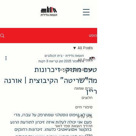
פוסט
All Posts
הוצאה גלילית - בית לכותבים
All Posts
4 בספט׳ 2015
זמן קריאה 3 דקות
טעם מתוק: זיכרונות
אורחים כותבים בבלוג
מה"שריטה" הקיבוצית | אורנה
ביוגרפיות
ריין
קרית שמונה
חלוצים
סיפורי חיים
אני לא טיפוס נוסטלגי שמתרפק על עברו, מדי 
גליל עליון
פעם אני יכולה לעלות איזה זיכרון לתודעת הרגע 
תהליך הוצאת ספר לאור
בהקשר אסוציאטיבי כלשהו. זיכרונות רחוקים 
כללי