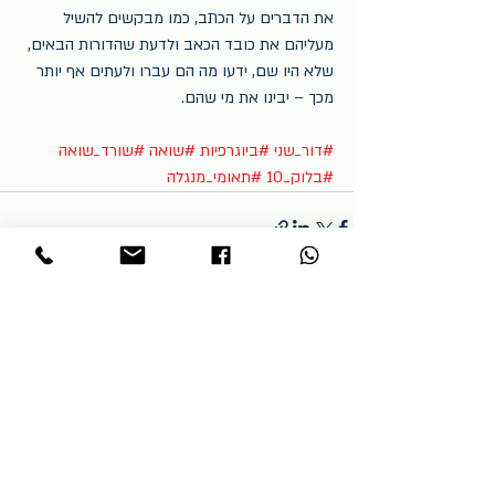
את הדברים על הכתב, כמו מבקשים להשיל 
מעליהם את כובד הכאב ולדעת שהדורות הבאים, 
שלא היו שם, ידעו מה הם עברו ולעתים אף יותר 
מכך – יבינו את מי שהם.
#דור_שני
#ביוגרפיות
#שואה
#שורד_שואה
#בלוק_10
#תאומי_מנגלה
פוסטים אחרונים
הצג הכול