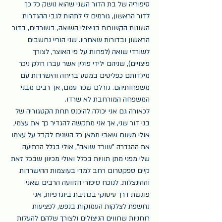
סיפוריה של בת הדור השני שהוא נושק כל כך 
לדור הראשון, גורמים לי לתהות לגבי ההגדרות 
השונות הקשורות בניצולי השואה, בשורדים, בדור 
הראשון ובדורות שאחריו. שני הוריי נחשבים 
לשורדי שואה (לפחות על פי האוצר, לצורך 
פיצויים), שניהם ילידי פולין אשר עברו חלק ניכר 
מילדותם כפליטים במסע בריחה והישרדות עם 
משפחותיהם. גורלם שפר עמם, אך רבים מבני 
המשפחה המורחבת לא שרדו.
לכאורה גם אני יכולה להיכנס תחת הקטגוריה של 
בני דור שני, אך אני מתקשה להגדיר כך את עצמי, 
אולי משום שאבי ממאן כל השנים לקבל על עצמו 
את ההגדרה "שורד שואה", אולי בגלל הרתיעה 
שלי מפני מתן תוויות בכלל ואולי מכיוון שבכל זאת 
קיים ספקטרום רחב למדי בעוצמות ההישרדות 
וההינצלות. לנוכח סיפורי הזוועה הרבים שאני 
פוגשת דרך עיסוקי בכתיבת ביוגרפיות, אני 
נחשפת לצלקות העמוקות בנפש, לפציעות 
רוחניות שחווים הניצולים ולצורך שלהם להעלות 