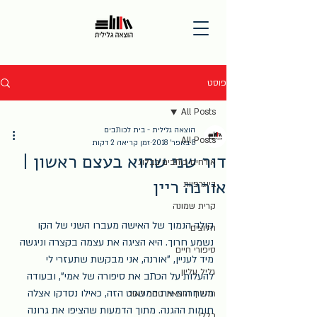
פוסט
All Posts
הוצאה גלילית - בית לכותבים
All Posts
8 באפר׳ 2018
זמן קריאה 2 דקות
דור שני שהוא בעצם ראשון |
אורחים כותבים בבלוג
אורנה ריין
ביוגרפיות
קרית שמונה
קולה הנמוך של האישה מעברו השני של הקו 
חלוצים
נשמע חרוך. היא הציגה את עצמה בקצרה וניגשה 
סיפורי חיים
מיד לעניין, "אורנה, אני מבקשת שתעזרי לי 
גליל עליון
להעלות על הכתב את סיפורה של אמי", ובעודה 
משחררת את המשפט הזה, כאילו נסדקו אצלה 
תהליך הוצאת ספר לאור
חומות ההגנה. מתוך הדמעות שהציפו את גרונה 
כללי