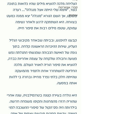
הצליחה מלכה להוציא מילים שהיו כלואות בתוכה 
ספרי אוטוריטה
כשד, "אימא שלי הייתה אצל מנגלה!".... רעדה 
אומנות
בשקט, אך השם הנורא "מנגלה" יצא ממנה כמעט 
בצווחה. היא השתתקה לרגע ולאחר נשימה 
עמוקה, שטפו מילים רבות את סיפור חייה.
קבענו להיפגש, ובביתה שבאחד מקיבוצי הגליל 
העליון, שיחת ההיכרות הראשונה קלחה. בתוך 
גופה של האישה הגבוהה שפגשתי התגלתה נפש 
פצועה וחבולה שלקחה על עצמה אחריות כבדה, 
להוציא את סיפור הוריה לאוויר העולם. מלכה 
החליטה להשתחרר אחת ולתמיד מהמועקה 
שהייתה חלק בלתי נפרד מחייה ובחרה בי ללוות 
אותה במסעה.
היא נולדה בעיירה קטנה בטרנסילבניה, שנה אחרי 
שהוריה חזרו מהמחנות והקימו משפחה חדשה. 
בילדותה היה פס־הקול של סיפורי ההשכבה לפני 
השינה, עדויות חסרות מודעות עצמית של אמה, 