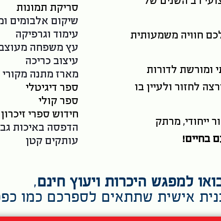
צועי רב השנים של
ס
ריקת תמונות
שיקום אלבומים ו
עימוד וגרפיקה
כם חוויה משמעותית
עץ משפחה מעוצב
עיצוב כריכה
 ומורשת לדורות
מארז מתנה מקורי
צה לחזור ולעיין בו
ספר דיגיטלי
ספר קולי
חידוש ספרי זיכרון
ר ייחודי, מרתק
הדפסה באיכות גב
 בחיים!
עותקים קטן
או למפגש היכרות ויעוץ חינם
,
נית אישית שתתאים לספרכם כמו כפ