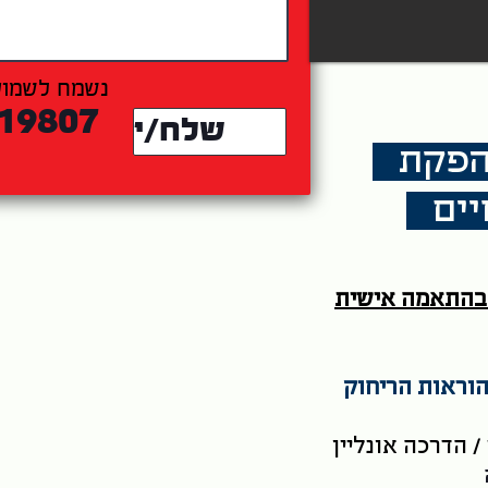
נשמח לשמוע
19807
שלח/י
י הפקת
טיים
 בהתאמה אישית
וראות הריחוק
/ הדרכה אונליין