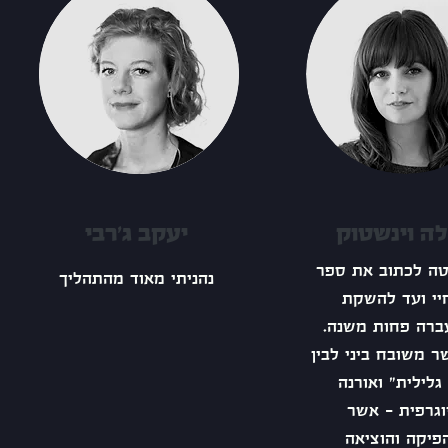
ה וינשטוק
יעקב ג'רבי
ה לכתוב את ספר
נהניתי מאוד מהתהליך
יי ועד להשקת
ברה פחות משנה.
ר משובח ביני לבין
גלילית" ואורנה
יוגרפית - אשר
פיקה והוציאה