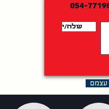
054-7719
שלח/י
ד עצמם