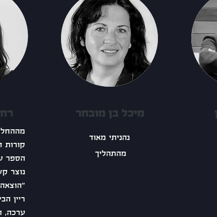
מיכל בן מובחר
רחל
מההחלט
נהניתי מאוד
קורות ח
מהתהליך
הספר ע
נוצר קש
"הוצאה 
ריין הב
ערכה, ה