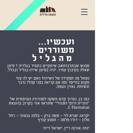
ועכשיו...
משוררים
מהגליל
מפגש שבתרבות3# שיתקיים כתמיד בגלריה ? סימן
שאלה בקיבוץ עמיר, יהיה בסימן שירה בגליל ובכלל.
נשאל מה תפקידה של השירה? האם יש לה עוד
מקום בחיים? ומה עם קריאה בפני קהל? נדבר
ונשוחח, נאזין ונצפה.
כמו כן, נערוך קדם-השקה למהדורה הצרפתית של
"הזניית היופי הסגולי" שתראה אור בקרוב בהוצאת
L'Harmattan.
יקראו: שגיא לוי - משה ברק - בלהה גבעוני - רחל
אלון - דודו פלמה - תמנע קורץ
ינחו: אורנה ריין, ישראל וייזר