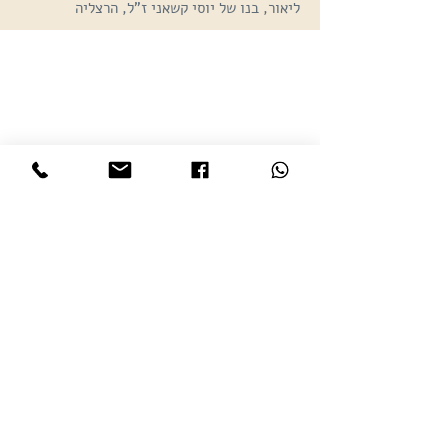
ליאור, בנו של יוסי קשאני ז"ל, הרצליה
הצעד הראשון במסע
שם פרטי
*
שם משפחה
*
מספר טלפון
*