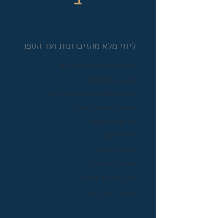
סיפור חיים
ליווי מלא מהזיכרונות ועד הספר
ראיונות אישיים מעמיקים
כתיבה משותפת
עריכה ספרותית ועריכת לשון
עימוד ועיצוב כריכה
עד 50 תמונות
כריכה קשה
עותק דוגמה
הפקה והדפסה
50 עותקים ומעלה
משלוח עד הבית
*החל מ־35,000 ₪