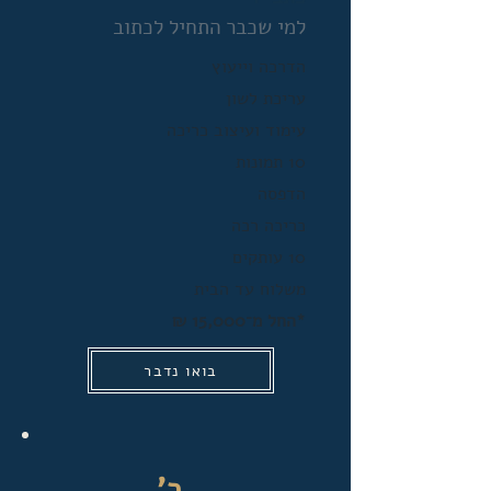
למי שכבר התחיל לכתוב
הדרכה וייעוץ
עריכת לשון
עימוד ועיצוב כריכה
10 תמונות
הדפסה
כריכה רכה
10 עותקים
משלוח עד הבית
*החל מ־15,000 ₪​
בואו נדבר
ב'