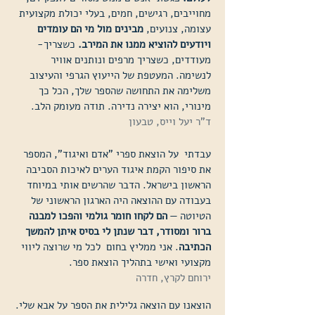
מחוייבים, רגישים, חמים, בעלי יכולת מקצועית
עצומה, צנועים,
מבינים מול מי הם עומדים
ויודעים להוציא ממנו את המירב.
כשצריך-
מעודדים, כשצריך מרפים ונותנים אוויר
לנשימה. המעטפת של הייעוץ הגרפי והעיצוב
משלימה את התחושה שהספר שלך, הכל כך
מינורי, הוא יצירה נדירה. תודה מעומק הלב.
ד"ר
יעל וייס, טבעון
עבדתי על הוצאת ספרי "אדם ואיגוד", המספר
את סיפור הקמת איגוד הערים לאיכות הסביבה
הראשון בישראל. הדבר שהרשים אותי במיוחד
בעבודה עם ההוצאה היה הארגון הראשוני של
הטיוטה —
הם לקחו חומר גולמי והפכו למבנה
ברור ומסודר, דבר שנתן לי בסיס איתן להמשך
הכתיבה
. אני ממליץ בחום לכל מי שרוצה ליווי
מקצועי ואישי בתהליך הוצאת ספר.
ירוחם לקרץ, חדרה
הוצאנו עם הוצאה גלילית את הספר על אבא שלי.