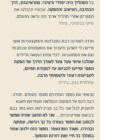
כל
התהליך היה יסודי ורציני: מהראיונות, דרך
הכתיבה, העיצוב וההפקה.
עכשיו קיבלנו את
הספרים אחרי תהליך ארוך וזה נראה מושלם.
מיקי בנימיני, נהלל
תודה לאורנה רבת הסבלנות והמקצועיות אשר
סייעה לי לארגן ולערוך את הטקסטים שכתבתי
וגם את המחשבות. לכל צוות הוצאה גלילית
שהלכו איתי צעד צעד לאורך הדרך של הפקת
הספר וסייעו להביאו עד לנקודת הסיום,
לשביעות רצוני ולשמחתי הרבה.
שולמית גנון, ביריה
קראתי את הספר המדהים מספר פעמים. תודה
רבה לכם על המתנה הנפלאה שעזרתם לאבא
להעניק לנו! אני כל כך מבין למה הוא בחר בכם
בכזאת אסרטיביות...
אני לא חושב שהיה אפשר
לכתוב את הספר בצורה כל כך רגישה, עמוקה
ובהירה. מאוד התרגשתי. הספר הזה ילווה אותי
במהלך כל חיי ואת דורות ההמשך.